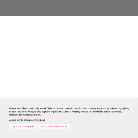
Strona używa plików cookies, aby ułatwić Tobie korzystanie z serwisu oraz do celów statystycznych. Jeśli nie blokujesz tych plików,
to zgadzasz się na ich użycie oraz zapisanie w pamięci urządzenia. Pamiętaj, że możesz samodzielnie zarządzać cookies,
zmieniając ustawienia przeglądarki.
Zobacz politykę dotyczącą Prywatności
AKCEPTUJĘ, ZAMKNIJ OKNO
NIE AKCEPTUJĘ, ZAMKNIJ STRONĘ