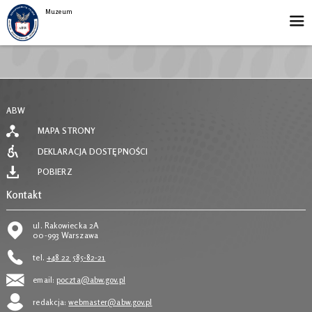
Muzeum
ABW
MAPA STRONY
DEKLARACJA DOSTĘPNOŚCI
POBIERZ
Kontakt
ul. Rakowiecka 2A
00-993 Warszawa
tel.
+48 22 585-82-21
email:
poczta@abw.gov.pl
redakcja:
webmaster@abw.gov.pl