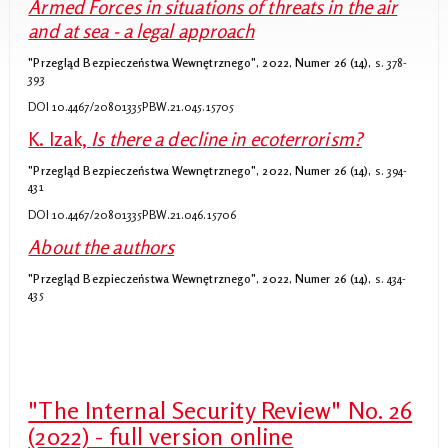
Armed Forces in situations of threats in the air
and at sea - a legal approach
"Przegląd Bezpieczeństwa Wewnętrznego", 2022, Numer 26 (14),
s. 378-
393
DOI 10.4467/20801335PBW.21.045.15705
K. Izak,
Is there a decline in ecoterrorism?
"Przegląd Bezpieczeństwa Wewnętrznego", 2022, Numer 26 (14),
s. 394-
431
DOI 10.4467/20801335PBW.21.046.15706
About the authors
"Przegląd Bezpieczeństwa Wewnętrznego", 2022, Numer 26 (14),
s. 434-
435
"The Internal Security Review" No. 26
(2022) - full version online