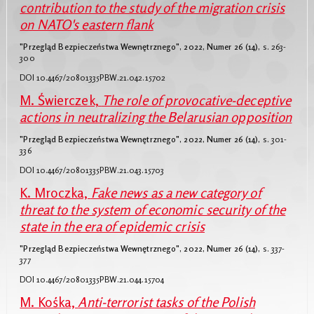
contribution to the study of the migration crisis
on NATO's eastern flank
"Przegląd Bezpieczeństwa Wewnętrznego", 2022, Numer 26 (14),
s. 263-
300
DOI 10.4467/20801335PBW.21.042.15702
M. Świerczek,
The role of provocative-deceptive
actions in neutralizing the Belarusian opposition
"Przegląd Bezpieczeństwa Wewnętrznego", 2022, Numer 26 (14),
s. 301-
336
DOI 10.4467/20801335PBW.21.043.15703
K. Mroczka,
Fake news as a new category of
threat to the system of economic security of the
state in the era of epidemic crisis
"Przegląd Bezpieczeństwa Wewnętrznego", 2022, Numer 26 (14),
s. 337-
377
DOI 10.4467/20801335PBW.21.044.15704
M. Kośka,
Anti-terrorist tasks of the Polish